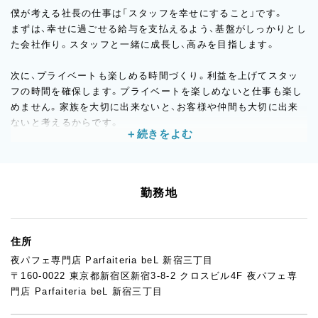
僕が考える社長の仕事は「スタッフを幸せにすること」です。
まずは、幸せに過ごせる給与を支払えるよう、基盤がしっかりとし
た会社作り。スタッフと一緒に成長し、高みを目指します。
次に、プライベートも楽しめる時間づくり。利益を上げてスタッ
フの時間を確保します。プライベートを楽しめないと仕事も楽し
めません。家族を大切に出来ないと、お客様や仲間も大切に出来
ないと考えるからです。
最後に、スタッフのモチベーションをあげ、ポジションの適材適所
を目指す。人は良いところだけではありません。僕も含め短所を
探せば必ずあります。その中で、輝くところにスポットを当てて
勤務地
伸ばします。
価値観はそれぞれ違います。ここは言葉に出してお互い話さない
住所
とわからないと思います。
夜パフェ専門店 Parfaiteria beL 新宿三丁目
笑顔で仕事できる空間作りを心掛けています。
〒160-0022 東京都新宿区新宿3-8-2 クロスビル4F 夜パフェ専
門店 Parfaiteria beL 新宿三丁目
と結局、ありがちな綺麗ごとを書いてると思われるかもしれませ
んが、あとは入社して実感してください！