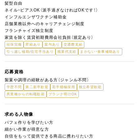
髪型自由
ネイル・ピアスOK（派手過ぎなければOKです！）
インフルエンザワクチン補助金
店舗業務以外へのキャリアチェンジ制度
フランチャイズ独立制度
家賃を除く賃貸初期費用会社負担（規定あり）
社保完備
昇給あり
賞与あり
交通費支給
引っ越し補助/住宅手当あり
残業代支給
まかない・食事補助あり
応募資格
製菓や調理の経験がある方（ジャンル不問）
学歴不問
第二新卒歓迎
若手積極採用
独立希望歓迎
異業種からの転職歓迎
ブランク明けOK
求める人物像
パフェ作りを学びたい方
細かい作業が得意な方
自信をもって提供できる商品に携わりたい方