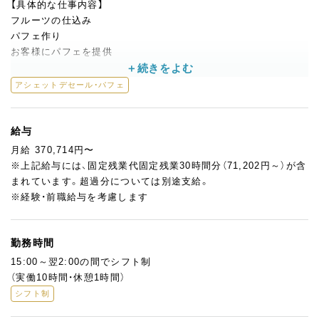
【具体的な仕事内容】
フルーツの仕込み
パフェ作り
お客様にパフェを提供
基本的な仕事に加えて、
アシェットデセール・パフェ
食材や売上の管理（パソコン使用）
シフト管理
給与
などの事務作業もお任せします。
月給 370,714円〜
※上記給与には、固定残業代固定残業30時間分（71,202円～）が含
味、見た目、サービスすべてにこだわり、お客様に忘れられないパ
まれています。超過分については別途支給。
フェを提供しています。
※経験・前職給与を考慮します
一緒に記憶に残るパフェを作り、お客様を笑顔にしましょう！
勤務時間
15:00～翌2:00の間でシフト制
（実働10時間・休憩1時間）
シフト制