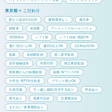
パティスリー・スイーツ・ケーキ屋
カフェ・レストラン
東京都 × こだわり
駅から徒歩5分以内
書類選考なし
責任者
経験者
未経験
アシェットデセール・パフェ
月8回休み
シフト制
シフト自由・相談OK
週2・3日からOK
週4日以上OK
1日4h以内OK
急募
未経験歓迎
第二新卒歓迎
若手積極採用
学歴不問
独立希望歓迎
異業種からの転職歓迎
副業・WワークOK
大学生・専門学生歓迎
ブランク明けOK
社保完備
引っ越し補助/住宅手当あり
昇給あり
賞与あり
残業代支給
交通費支給
まかない・食事補助あり