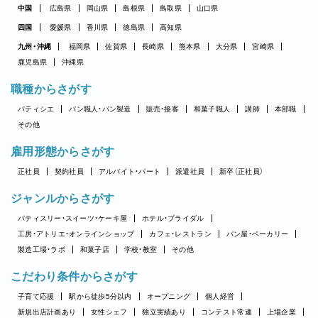
中国
広島県
岡山県
島根県
鳥取県
山口県
四国
愛媛県
香川県
徳島県
高知県
九州・沖縄
福岡県
佐賀県
長崎県
熊本県
大分県
宮崎県
鹿児島県
沖縄県
職種からさがす
パティシエ
パン職人・パン製造
販売・接客
和菓子職人
講師
本部職
その他
雇用形態からさがす
正社員
契約社員
アルバイト・パート
派遣社員
新卒（正社員）
ジャンルからさがす
パティスリー・スイーツ・ケーキ屋
ホテル・ブライダル
工房・アトリエ・オンラインショップ
カフェ・レストラン
パン屋・ベーカリー
製造工場・ラボ
和菓子店
学校・教室
その他
こだわり条件からさがす
子育て応援
駅から徒歩5分以内
オープニング
個人経営
新規出店計画あり
女性シェフ
独立実績あり
コンテスト常連
上場企業