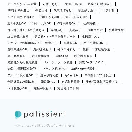
オープンから3年未満
定休日あり
実働7.5時間
残業月20時間以下
18時までの退社
午後出社
残業ほぼなし
早上がりあり
シフト制
シフト自由・相談OK
週1日からOK
週2・3日からOK
週4日以上OK
1日4h以内OK
9時～勤務OK
社保完備
引っ越し補助/住宅手当あり
昇給あり
賞与あり
残業代支給
交通費支給
正社員登用あり
講習費・コンテスト費サポート
社員割引あり
まかない・食事補助あり
転勤なし
車通勤OK
バイク通勤OK
自転車通勤OK
海外研修あり
社内研修あり
急募
未経験歓迎
第二新卒歓迎
若手積極採用
学歴不問
独立希望歓迎
異業種からの転職歓迎
Uターン・Iターン歓迎
副業・WワークOK
大学生・専門学生歓迎
ブランク明けOK
40代・50代活躍中
アルバイト入社OK
連休取得可能
月8回休み
年間休日105日以上
年間休日110日以上
日曜日休み
有給取得推奨
産休・育休取得実績あり
休日数選択OK
長期休暇あり
完全週休二日制
パティシエ、パン職人の選ぶ求人サイトNo.1