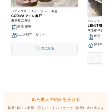
パティスリー・スイーツ・ケーキ屋
GODIVA アトレ亀戸
東京都 江東区
パティスリー・ス
LENôTRE＜
販売・接客
東京都 中央区
[正] 月給21.5万円〜
販売・接客
[正] 年収30
気になる
似た求人の紹介を受ける
製菓・製パン業界に詳しいアドバイザーが、
希望に近い求人を