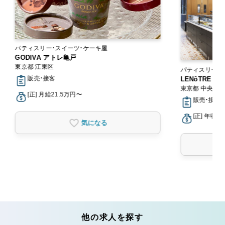
パティスリー・スイーツ・ケーキ屋
GODIVA アトレ亀戸
東京都 江東区
パティスリー・
販売・接客
LENôTRE
東京都 中央区
[正] 月給21.5万円〜
販売・接客
[正] 年収3
気になる
他の求人を探す