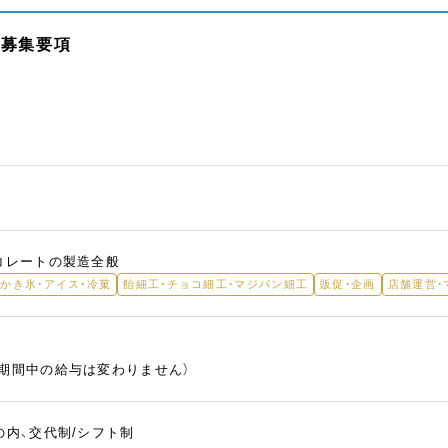
の募集要項
コレートの製造全般
かき氷・アイス・冷菓
飴細工・チョコ細工・マジパン細工
販促・企画
店舗運営・
用期間中の給与は変わりません）
の内、交代制/シフト制