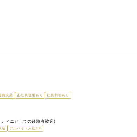
通費支給
正社員登用あり
社員割引あり
ラティエとしての経験者歓迎！
歓迎
アルバイト入社OK