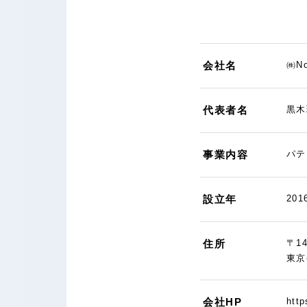
会社名
㈱No
代表者名
黒木
事業内容
パテ
設立年
201
住所
〒14
東京
会社HP
htt