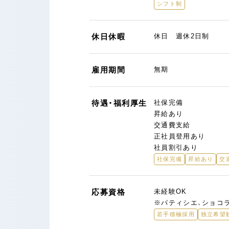
シフト制
休日休暇
休日 週休2日制
雇用期間
無期
待遇・福利厚生
社保完備
昇給あり
交通費支給
正社員登用あり
社員割引あり
社保完備
昇給あり
交
応募資格
未経験OK
※パティシエ、ショコ
若手積極採用
独立希望