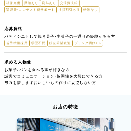
社保完備
昇給あり
賞与あり
交通費支給
講習費・コンテスト費サポート
社員割引あり
転勤なし
応募資格
パティシエとして焼き菓子・生菓子の一通りの経験がある方
若手積極採用
学歴不問
独立希望歓迎
ブランク明けOK
求める人物像
お菓子、パンを食べる事が好きな方
誠実でコミュニケーション・協調性を大切にできる方
努力を惜しまずおいしいもの作りに妥協しない方
お店の特徴