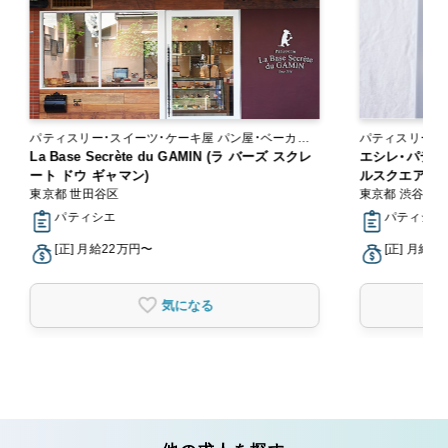
パティスリー・スイーツ・ケーキ屋 パン屋・ベーカリ
パティスリー・
ー
La Base Secrète du GAMIN (ラ バーズ スクレ
エシレ・パティ
ート ドウ ギャマン)
ルスクエア
東京都 世田谷区
東京都 渋谷区
パティシエ
パティシエ,
[正] 月給22万円〜
[正] 月給2
気になる