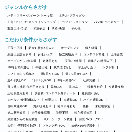
ジャンルからさがす
パティスリー・スイーツ・ケーキ屋
ホテル・ブライダル
工房・アトリエ・オンラインショップ
カフェ・レストラン
パン屋・ベーカリー
製造工場・ラボ
和菓子店
学校・教室
その他
こだわり条件からさがす
子育て応援
駅から徒歩5分以内
オープニング
個人経営
新規出店計画あり
女性シェフ
独立実績あり
コンテスト常連
上場企業
オープンから3年未満
定休日あり
実働7.5時間
残業月20時間以下
18時までの退社
午後出社
残業ほぼなし
早上がりあり
シフト制
シフト自由・相談OK
週1日からOK
週2・3日からOK
週4日以上OK
1日4h以内OK
9時～勤務OK
社保完備
引っ越し補助/住宅手当あり
昇給あり
賞与あり
残業代支給
交通費支給
正社員登用あり
講習費・コンテスト費サポート
社員割引あり
まかない・食事補助あり
転勤なし
車通勤OK
バイク通勤OK
自転車通勤OK
海外研修あり
社内研修あり
急募
未経験歓迎
第二新卒歓迎
若手積極採用
学歴不問
独立希望歓迎
異業種からの転職歓迎
Uターン・Iターン歓迎
副業・WワークOK
大学生・専門学生歓迎
ブランク明けOK
40代・50代活躍中