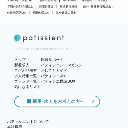
アルバイト入社OK
連休取得可能
月8回休み
年間休日105日以上
年間休日110日以上
日曜日休み
有給取得推奨
産休・育休取得実績あり
休日数選択OK
長期休暇あり
完全週休二日制
パティシエ、パン職人の選ぶ求人サイトNo.1
トップ
転職サポート
新着求人
パティシエントマガジン
こだわり検索
おしごとガイド
求人特集一覧
パティシエwiki
ブランド一覧
パティシエ世論BOX
気になるリスト
採用・求人をお考えの方へ
パティシエントについて
会社概要