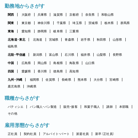
勤務地からさがす
関西
大阪府
兵庫県
滋賀県
京都府
奈良県
和歌山県
関東
東京都
神奈川県
千葉県
埼玉県
茨城県
栃木県
群馬県
東海
愛知県
静岡県
岐阜県
三重県
北海道・東北
北海道
宮城県
青森県
岩手県
秋田県
山形県
福島県
北陸・甲信越
新潟県
富山県
石川県
福井県
山梨県
長野県
中国
広島県
岡山県
島根県
鳥取県
山口県
四国
愛媛県
香川県
徳島県
高知県
九州・沖縄
福岡県
佐賀県
長崎県
熊本県
大分県
宮崎県
鹿児島県
沖縄県
職種からさがす
パティシエ
パン職人・パン製造
販売・接客
和菓子職人
講師
本部職
その他
雇用形態からさがす
正社員
契約社員
アルバイト・パート
派遣社員
新卒（正社員）