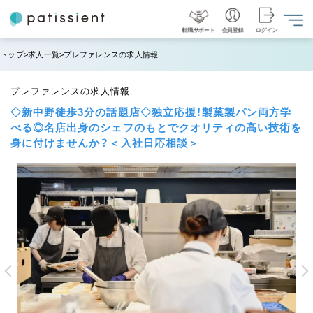
転職サポート
会員登録
ログイン
トップ
求人一覧
プレファレンスの求人情報
プレファレンスの求人情報
◇新中野徒歩3分の話題店◇独立応援！製菓製パン両方学
べる◎名店出身のシェフのもとでクオリティの高い技術を
身に付けませんか？＜入社日応相談＞