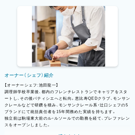
えます。
「美味しいという嬉しさを大切に、美味しさを磨き続ける」。
今日も“おいしいという幸せ”を届けるため、真摯にお菓子とパン
に向き合っています。
オーナー（シェフ）紹介
【オーナーシェフ:池田龍一】
調理師学校卒業後、都内のフレンチレストランでキャリアをスタ
ートし、その後パティシエへと転向。恵比寿QEDクラブ、モンサン
クレールなどで研鑽を積み、モンサンクレール系・辻口シェフの5
ブランドにて統括責任者を15年間務めた実績を持ちます。
独立前は駒場東大前のル・ルソールでの勤務を経て、プレファレン
スをオープンしました。