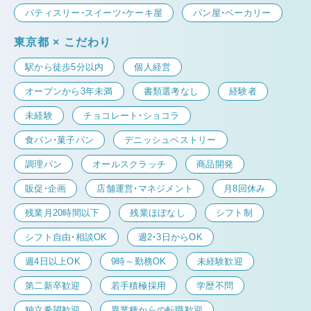
パティスリー・スイーツ・ケーキ屋
パン屋・ベーカリー
東京都 × こだわり
駅から徒歩5分以内
個人経営
オープンから3年未満
書類選考なし
経験者
未経験
チョコレート・ショコラ
食パン・菓子パン
デニッシュペストリー
調理パン
オールスクラッチ
商品開発
販促・企画
店舗運営・マネジメント
月8回休み
残業月20時間以下
残業ほぼなし
シフト制
シフト自由・相談OK
週2・3日からOK
週4日以上OK
9時～勤務OK
未経験歓迎
第二新卒歓迎
若手積極採用
学歴不問
独立希望歓迎
異業種からの転職歓迎