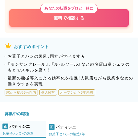
あなたの転職をプロと一緒に
無料で相談する
おすすめポイント
お菓子とパンの製造、両方が学べます★
『モンサンクレール』、『ル・ルソール』などの名店出身シェフの
もとでスキルを磨く！
最新の機械導入による効率化を推進！人気店ながら残業少なめの
働きやすさを実現
駅から徒歩5分以内
個人経営
オープンから3年未満
募集中の職種
パティシエ
正
パティシエ
正
お菓子とパンの製造
お菓子とパンの製造（年数不問）