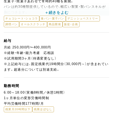
生菓子・焼菓子あわせて常時約40種を展開。
パンは約30種類提供しているので、幅広い製菓・製パンスキルが
身につきます。
チョコレート・ショコラ
食パン・菓子パン
デニッシュペストリー
製パンの経験はなくてもOK。
調理パン
オールスクラッチ
商品開発
販促・企画
製菓の経験を活かしながら、パン製造にも携われる環境で、まずは
クロワッサンやデニッシュなどのペストリー類から、天然酵母を
使った本格的な惣菜パンへとステップアップしていただきます。
給与
月給 250,000円〜400,000円
製造現場からの提案で商品化された実績もあり、試作から携わる
※経験・年齢・能力考慮 応相談
チャンスも豊富。
※試用期間3ヶ月（待遇変更なし）
これまで培ったスキルを活かして、新たな商品開発にもぜひチャ
※上記給与には、固定残業代19時間分（30,000円～）が含まれてい
レンジしてください！
ます。超過分については別途支給。
勤務時間
6:00～18:00（実働8時間／休憩1時間）
1ヶ月単位の変形労働時間制
平均労働時間177時間/月
残業月20時間以下
残業ほぼなし