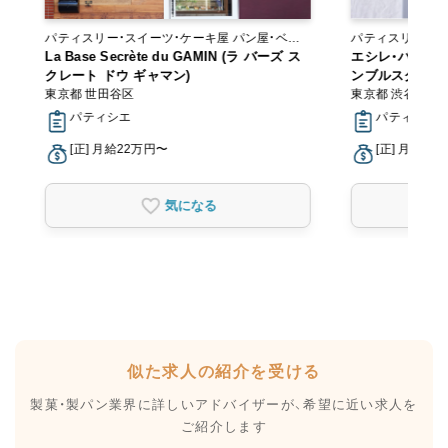
パティスリー・スイーツ・ケーキ屋 パン屋・ベー
パティスリー・ス
）
カリー
La Base Secrète du GAMIN (ラ バーズ ス
エシレ・パティス
クレート ドウ ギャマン)
ンブルスクエア
東京都 世田谷区
東京都 渋谷区
パティシエ
パティシエ, 
[正] 月給22万円〜
[正] 月給23
気になる
似た求人の紹介を受ける
製菓・製パン業界に詳しいアドバイザーが、
希望に近い求人を
ご紹介します