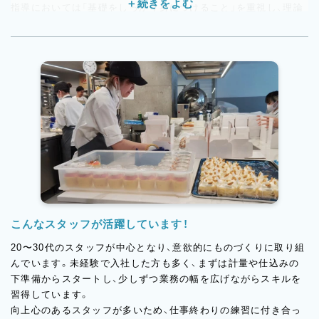
指導においては「基礎をしっかり身につけること」を重視し、理論
的で丁寧に教えています。現場ではスタッフの自主性を尊重しな
がら成長を後押しする指導スタイルを心がけています。
やる気のあるスタッフには試作の機会も積極的に与え、実際にア
イデアが商品化されることも。経験の有無を問わず、誠実にお菓
子と向き合いたい方にとって、学びがいのある環境です。
こんなスタッフが活躍しています！
20〜30代のスタッフが中心となり、意欲的にものづくりに取り組
んでいます。未経験で入社した方も多く、まずは計量や仕込みの
下準備からスタートし、少しずつ業務の幅を広げながらスキルを
習得しています。
向上心のあるスタッフが多いため、仕事終わりの練習に付き合っ