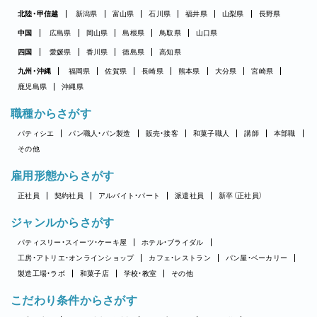
北陸・甲信越
新潟県
富山県
石川県
福井県
山梨県
長野県
中国
広島県
岡山県
島根県
鳥取県
山口県
四国
愛媛県
香川県
徳島県
高知県
九州・沖縄
福岡県
佐賀県
長崎県
熊本県
大分県
宮崎県
鹿児島県
沖縄県
職種からさがす
パティシエ
パン職人・パン製造
販売・接客
和菓子職人
講師
本部職
その他
雇用形態からさがす
正社員
契約社員
アルバイト・パート
派遣社員
新卒（正社員）
ジャンルからさがす
パティスリー・スイーツ・ケーキ屋
ホテル・ブライダル
工房・アトリエ・オンラインショップ
カフェ・レストラン
パン屋・ベーカリー
製造工場・ラボ
和菓子店
学校・教室
その他
こだわり条件からさがす