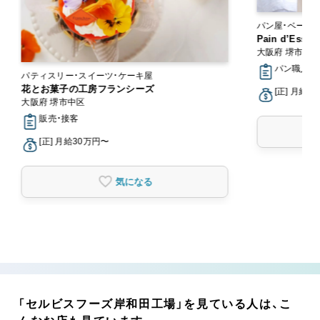
パン屋・ベーカ
Pain d’Ess
大阪府 堺市中
パン職人・パ
パティスリー・スイーツ・ケーキ屋
花とお菓子の工房フランシーズ
[正] 月給2
大阪府 堺市中区
販売・接客
[正] 月給30万円〜
気になる
「セルビスフーズ岸和田工場」を見ている人は、こ