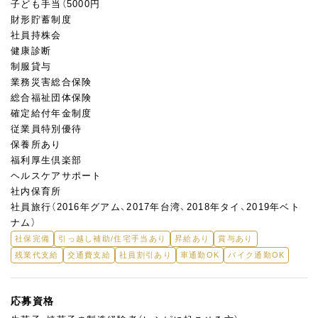
子ども手当（5000円
財形貯蓄制度
社員持株会
健康診断
制服貸与
業務災害総合保険
総合福祉団体保険
確定給付年金制度
従業員特別優待
保養所あり
福利厚生倶楽部
ヘルスケアサポート
社内保育所
社員旅行（2016年グアム、2017年台湾、2018年タイ、2019年ベト
ナム）
社保完備
引っ越し補助/住宅手当あり
昇給あり
賞与あり
残業代支給
交通費支給
社員割引あり
車通勤OK
バイク通勤OK
応募資格