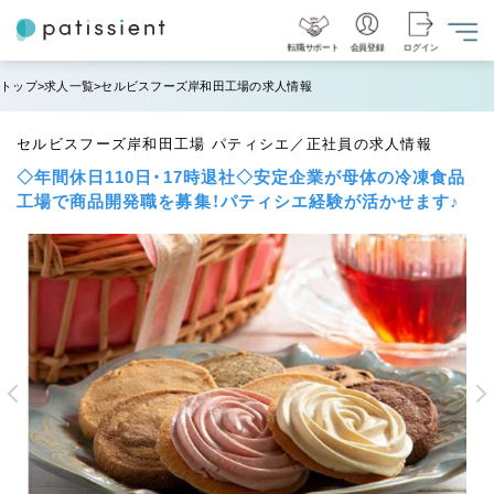
転職サポート
会員登録
ログイン
トップ
求人一覧
セルビスフーズ岸和田工場の求人情報
セルビスフーズ岸和田工場 パティシエ／正社員の求人情報
◇年間休日110日・17時退社◇安定企業が母体の冷凍食品
工場で商品開発職を募集！パティシエ経験が活かせます♪