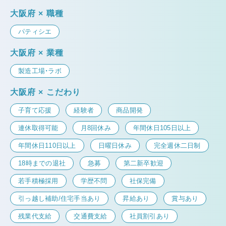
大阪府 × 職種
パティシエ
大阪府 × 業種
製造工場・ラボ
大阪府 × こだわり
子育て応援
経験者
商品開発
連休取得可能
月8回休み
年間休日105日以上
年間休日110日以上
日曜日休み
完全週休二日制
18時までの退社
急募
第二新卒歓迎
若手積極採用
学歴不問
社保完備
引っ越し補助/住宅手当あり
昇給あり
賞与あり
残業代支給
交通費支給
社員割引あり