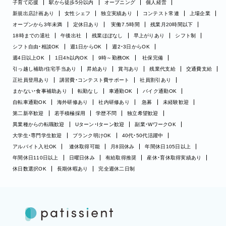
子育て応援
駅から徒歩5分以内
オープニング
個人経営
新規出店計画あり
女性シェフ
独立実績あり
コンテスト常連
上場企業
オープンから3年未満
定休日あり
実働7.5時間
残業月20時間以下
18時までの退社
午後出社
残業ほぼなし
早上がりあり
シフト制
シフト自由・相談OK
週1日からOK
週2・3日からOK
週4日以上OK
1日4h以内OK
9時～勤務OK
社保完備
引っ越し補助/住宅手当あり
昇給あり
賞与あり
残業代支給
交通費支給
正社員登用あり
講習費・コンテスト費サポート
社員割引あり
まかない・食事補助あり
転勤なし
車通勤OK
バイク通勤OK
自転車通勤OK
海外研修あり
社内研修あり
急募
未経験歓迎
第二新卒歓迎
若手積極採用
学歴不問
独立希望歓迎
異業種からの転職歓迎
Uターン・Iターン歓迎
副業・WワークOK
大学生・専門学生歓迎
ブランク明けOK
40代・50代活躍中
アルバイト入社OK
連休取得可能
月8回休み
年間休日105日以上
年間休日110日以上
日曜日休み
有給取得推奨
産休・育休取得実績あり
休日数選択OK
長期休暇あり
完全週休二日制