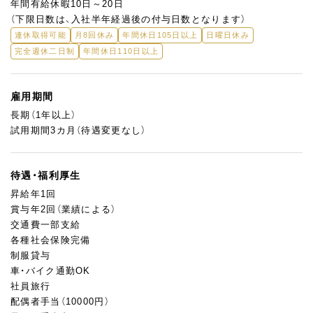
年間有給休暇10日～20日
（下限日数は、入社半年経過後の付与日数となります）
連休取得可能
月8回休み
年間休日105日以上
日曜日休み
完全週休二日制
年間休日110日以上
雇用期間
長期（1年以上）
試用期間3カ月（待遇変更なし）
待遇・福利厚生
昇給年1回
賞与年2回（業績による）
交通費一部支給
各種社会保険完備
制服貸与
車・バイク通勤OK
社員旅行
配偶者手当（10000円）