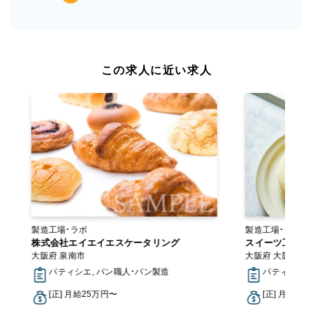
この求人に近い求人
製造工場・ラボ
製造工場・ラボ 工房・アトリエ・オンラインショ
株式会社エイエイエスケータリング
ップ
スイーツ工房foc
大阪府 泉南市
大阪府 大阪市中
パティシエ, パン職人・パン製造
パティシエ
[正] 月給25万円〜
[正] 月給23