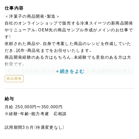
仕事内容
＜洋菓子の商品開発・製造＞
自社のオンラインショップで販売する冷凍スイーツの新商品開発
やリニューアル、OEM先の商品サンプル作成がメインのお仕事で
す！
依頼された商品や、自身で考案した商品のレシピを作成していた
だき、試作・商品化までをお任せいたします。
商品開発経験のある方はもちろん、未経験でも意欲のある方は大
歓迎です。
「新しいものを世に生み出す」という喜びは、商品開発のお仕事な
らではのやりがいです。
商品開発
また、テストキッチン内での製造業務をお願いすることも。
機械も使いつつ手作業も多いので、あなたのパティシエとしての
給与
経験が活かせますよ！
月給 250,000円〜350,000円
入社後は工場内の設備や機械の把握、製造スタッフとの関係構築
※経験・年齢・能力考慮 応相談
からお仕事に慣れていっていただきます。
部署には4～5名のパートスタッフを採用する予定ですので、ゆく
試用期間3カ月（待遇変更なし）
ゆくはリーダーとしてチームを引っ張っていってくださいね♪