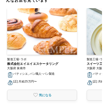
んなお店も見ています
製造工場・ラボ
株式会社エイエイエスケータリング
スイーツ工房fo
大阪府 泉南市
大阪府 大阪市
パティシエ, パン職人・パン製造
パティシエ
[正] 月給25万円〜
[正] 月給2
気になる