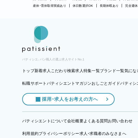
産休・育休取得実績あり
休日数選択OK
長期休暇あり
完全週休
パティシエ、パン職人の選ぶ求人サイトNo.1
トップ
新着求人
こだわり検索
求人特集一覧
ブランド一覧
気にな
転職サポート
パティシエントマガジン
おしごとガイド
パティシエ
採用・求人をお考えの方へ
パティシエントについて
会社概要
よくある質問
お問い合わせ
利用規約
プライバシーポリシー
求人・求職者のみなさまへ