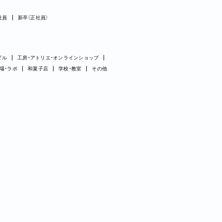
社員
新卒（正社員）
ダル
工房・アトリエ・オンラインショップ
場・ラボ
和菓子店
学校・教室
その他