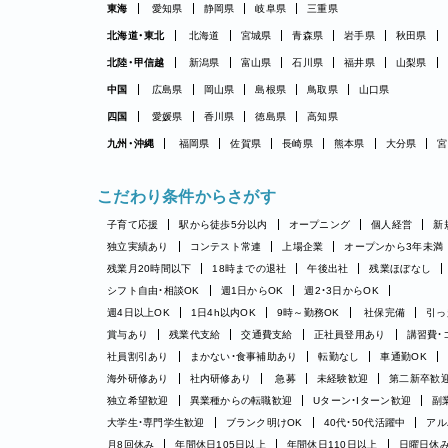
東海
愛知県
静岡県
岐阜県
三重県
北海道・東北
北海道
宮城県
青森県
岩手県
秋田県
北陸・甲信越
新潟県
富山県
石川県
福井県
山梨県
中国
広島県
岡山県
島根県
鳥取県
山口県
四国
愛媛県
香川県
徳島県
高知県
九州・沖縄
福岡県
佐賀県
長崎県
熊本県
大分県
宮
こだわり条件からさがす
子育て応援
駅から徒歩5分以内
オープニング
個人経営
新
独立実績あり
コンテスト常連
上場企業
オープンから3年未満
残業月20時間以下
18時までの退社
午後出社
残業ほぼなし
シフト自由・相談OK
週1日からOK
週2・3日からOK
週4日以上OK
1日4h以内OK
9時～勤務OK
社保完備
引っ
賞与あり
残業代支給
交通費支給
正社員登用あり
講習費・
社員割引あり
まかない・食事補助あり
転勤なし
車通勤OK
海外研修あり
社内研修あり
急募
未経験歓迎
第二新卒歓
独立希望歓迎
異業種からの転職歓迎
Uターン・Iターン歓迎
副
大学生・専門学生歓迎
ブランク明けOK
40代・50代活躍中
アル
月8回休み
年間休日105日以上
年間休日110日以上
日曜日休