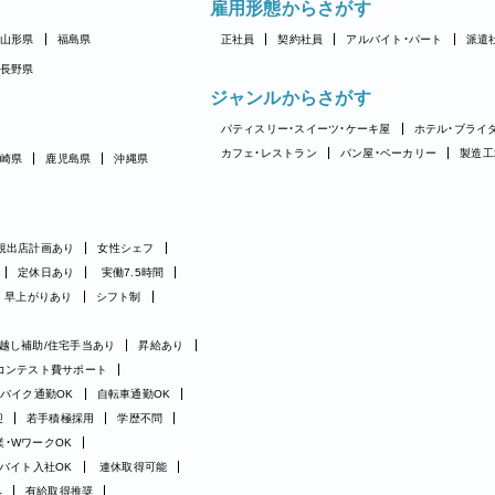
雇用形態からさがす
山形県
福島県
正社員
契約社員
アルバイト・パート
派遣
長野県
ジャンルからさがす
パティスリー・スイーツ・ケーキ屋
ホテル・ブライ
カフェ・レストラン
パン屋・ベーカリー
製造工
崎県
鹿児島県
沖縄県
規出店計画あり
女性シェフ
定休日あり
実働7.5時間
早上がりあり
シフト制
越し補助/住宅手当あり
昇給あり
コンテスト費サポート
バイク通勤OK
自転車通勤OK
迎
若手積極採用
学歴不問
業・WワークOK
バイト入社OK
連休取得可能
み
有給取得推奨