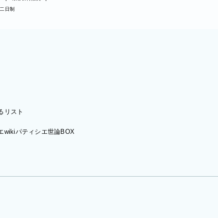
二日制
るリスト
wiki
パティシエ世論BOX