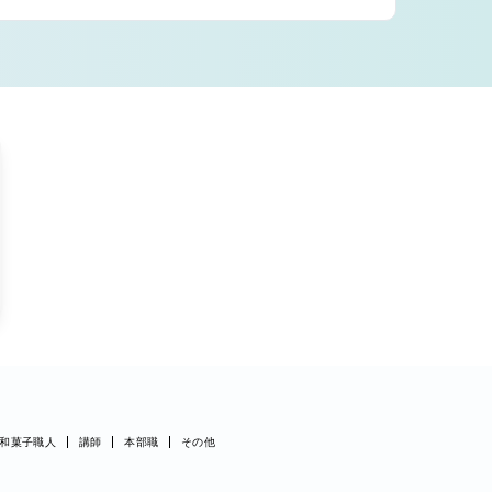
和菓子職人
講師
本部職
その他