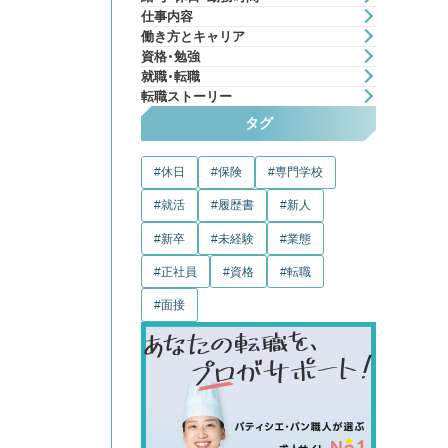
仕事内容
働き方とキャリア
資格・勉強
就職・転職
転職ストーリー
タグ
休日
保険
専門学校
就活
履歴書
新人
新卒
未経験
業態
正社員
資格
転職
面接