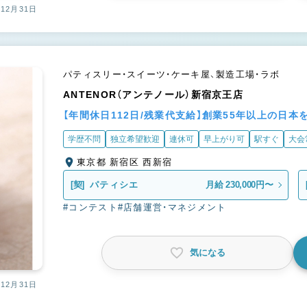
12月31日
パティスリー・スイーツ・ケーキ屋、製造工場・ラボ
ANTENOR（アンテノール）新宿京王店
【年間休日112日/残業代支給】創業55年以上の日
学歴不問
独立希望歓迎
連休可
早上がり可
駅すぐ
大会
東京都 新宿区 西新宿
[契]
パティシエ
月給 230,000円〜
#コンテスト
#店舗運営・マネジメント
気になる
12月31日