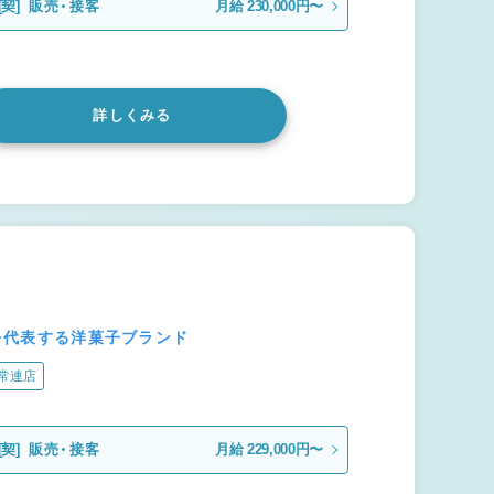
[契]
販売・接客
月給 230,000円〜
詳しくみる
本を代表する洋菓子ブランド
常連店
[契]
販売・接客
月給 229,000円〜