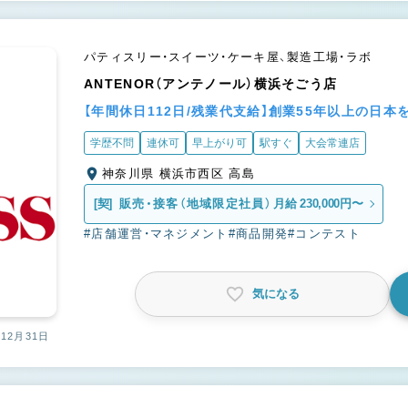
パティスリー・スイーツ・ケーキ屋、製造工場・ラボ
ANTENOR（アンテノール）横浜そごう店
【年間休日112日/残業代支給】創業55年以上の日
学歴不問
連休可
早上がり可
駅すぐ
大会常連店
神奈川県 横浜市西区 高島
[契]
販売・接客（地域限定社員）
月給 230,000円〜
#店舗運営・マネジメント
#商品開発
#コンテスト
気になる
12月31日