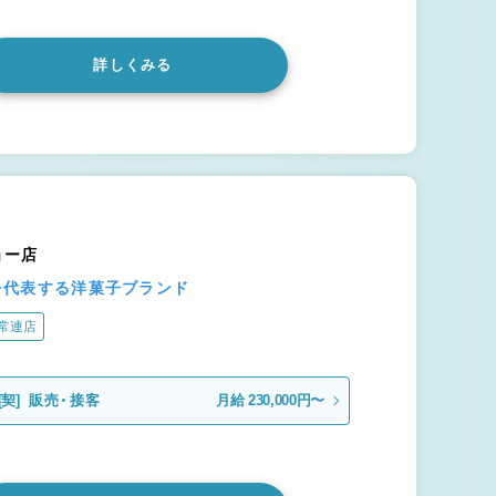
詳しくみる
ョー店
本を代表する洋菓子ブランド
常連店
[契]
販売・接客
月給 230,000円〜