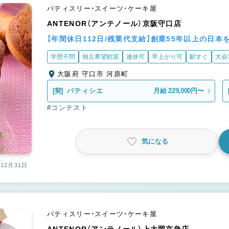
パティスリー・スイーツ・ケーキ屋
ANTENOR（アンテノール）京阪守口店
【年間休日112日/残業代支給】創業55年以上の日
学歴不問
独立希望歓迎
連休可
早上がり可
駅すぐ
大会
大阪府 守口市 河原町
[契]
パティシエ
月給 229,000円〜
#コンテスト
気になる
12月31日
パティスリー・スイーツ・ケーキ屋