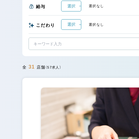
選択
給与
選択なし
選択
こだわり
選択なし
31
全
店舗
（57求人）