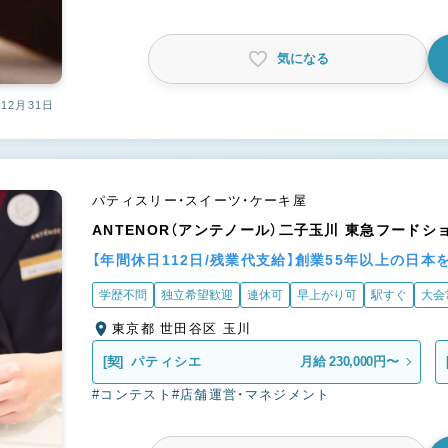
気になる
12月31日
パティスリー・スイーツ・ケーキ屋
ANTENOR（アンテノール）二子玉川 東急フードシ
【年間休日112日/残業代支給】創業55年以上の日
学歴不問
独立希望歓迎
連休可
早上がり可
駅すぐ
大会
東京都 世田谷区 玉川
[契]
パティシエ
月給 230,000円〜
#コンテスト
#店舗運営・マネジメント