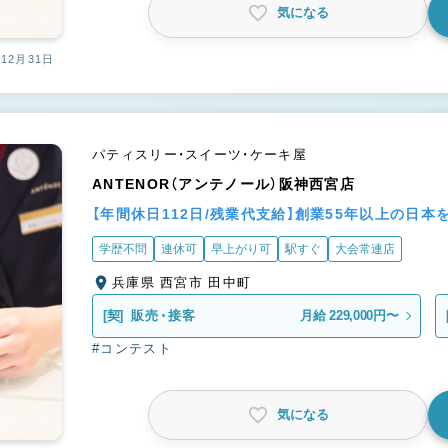
気になる
12月31日
パティスリー・スイーツ・ケーキ屋
ANTENOR（アンテノール）阪神西宮店
【年間休日112日/残業代支給】創業55年以上の日
学歴不問
連休可
早上がり可
駅すぐ
大会常連店
兵庫県 西宮市 田中町
[契]
販売・接客
月給 229,000円〜
#コンテスト
気になる