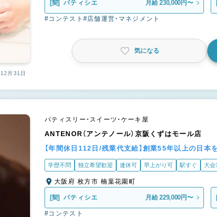
[契]
パティシエ
月給 230,000円〜
#コンテスト
#店舗運営・マネジメント
気になる
12月31日
パティスリー・スイーツ・ケーキ屋
ANTENOR（アンテノール）京阪くずはモール店
【年間休日112日/残業代支給】創業55年以上の日
学歴不問
独立希望歓迎
連休可
早上がり可
駅すぐ
大会
大阪府 枚方市 楠葉花園町
[契]
パティシエ
月給 229,000円〜
#コンテスト